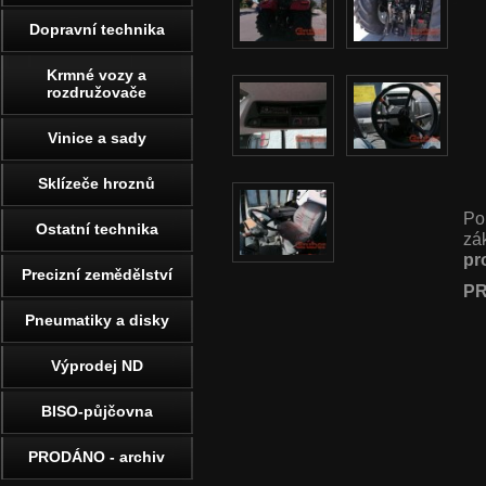
Dopravní technika
Krmné vozy a
rozdružovače
Vinice a sady
Sklízeče hroznů
Po
Ostatní technika
zá
pr
Precizní zemědělství
PR
Pneumatiky a disky
Výprodej ND
BISO-půjčovna
PRODÁNO - archiv