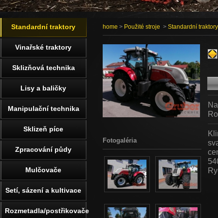
Standardní traktory
home
>
Použité stroje
>
Standardní traktory
Vinařské traktory
Sklizňová technika
Lisy a baličky
Na
Manipulační technika
Ro
Sklizeň píce
Kl
Fotogaléria
sv
Zpracování půdy
cen
54
Mulčovače
Ry
Setí, sázení a kultivace
Rozmetadla/postřikovače