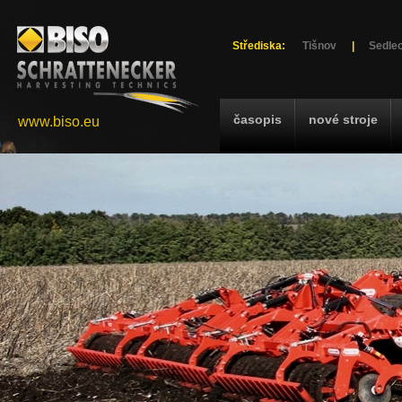
Střediska:
Tišnov
|
Sedlec
časopis
nové stroje
www.biso.eu