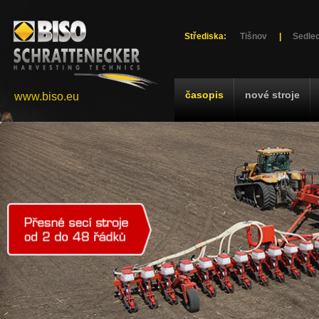
Střediska:
Tišnov
|
Sedlec
časopis
nové stroje
www.biso.eu