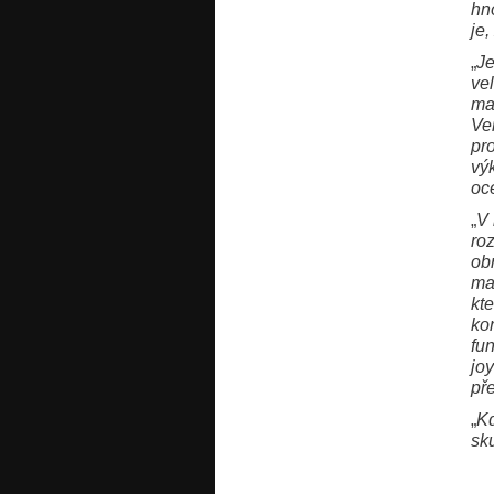
hn
je
„
Je
ve
ma
Ve
pro
výk
oc
„
V 
ro
ob
ma
kt
ko
fun
jo
př
„
Kd
sk