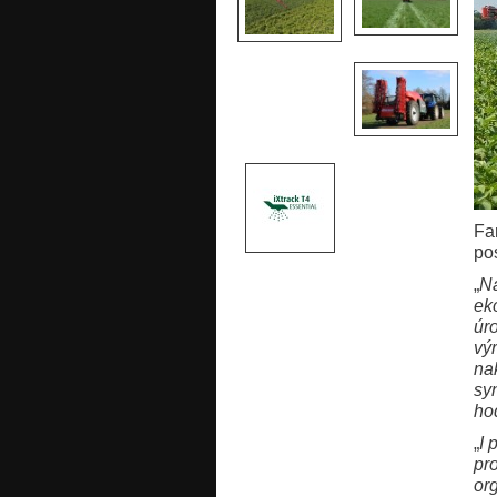
Fa
po
„
Na
ek
úr
vý
na
sy
ho
„
I 
pr
org