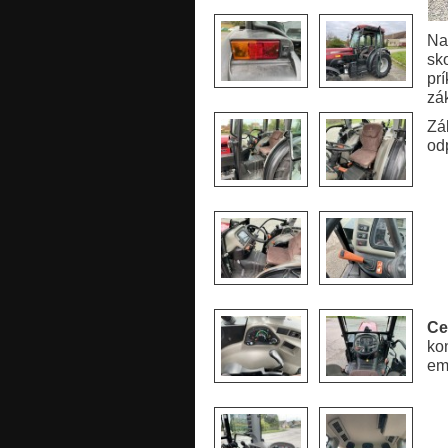
Na
sk
pr
zá
Zá
od
Ce
kon
em