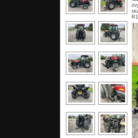
zv
se
R1