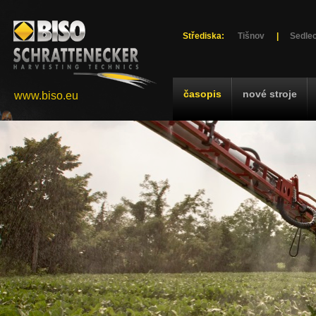
Střediska:
Tišnov
|
Sedlec
časopis
nové stroje
www.biso.eu