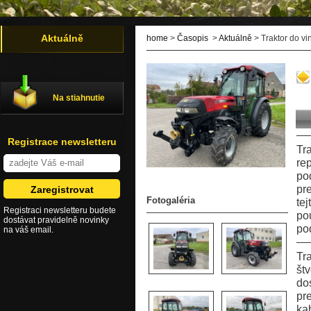
Aktuálně
home
>
Časopis
>
Aktuálně
> Traktor do 
Na stiahnutie
Registrace newsletteru
Tr
re
po
pr
Fotogaléria
te
Registraci newsletteru budete
po
dostávat pravidelně novinky
po
na váš email.
Tr
št
do
pr
ka