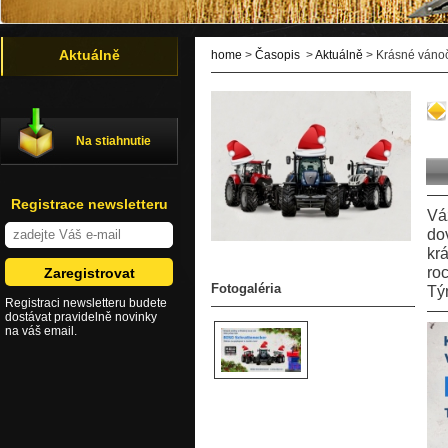
Aktuálně
home
>
Časopis
>
Aktuálně
> Krásné vánočn
Na stiahnutie
Registrace newsletteru
Vá
do
kr
ro
Fotogaléria
Tý
Registraci newsletteru budete
dostávat pravidelně novinky
na váš email.