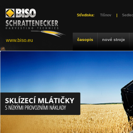
Střediska:
Tišnov
|
Sedlec
časopis
nové stroje
www.biso.eu