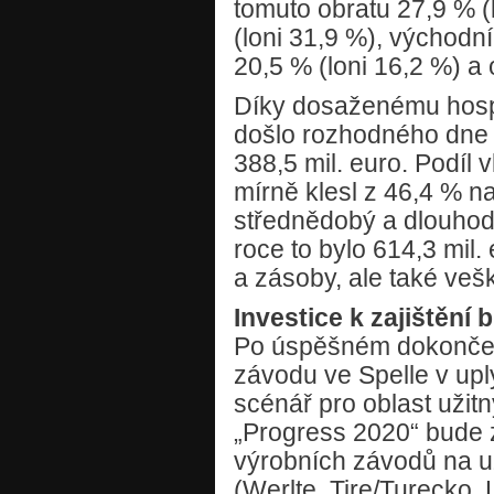
tomuto obratu 27,9 % (
(loni 31,9 %), východn
20,5 % (loni 16,2 %) a 
Díky dosaženému hosp
došlo rozhodného dne k
388,5 mil. euro. Podíl 
mírně klesl z 46,4 % n
střednědobý a dlouhodo
roce to bylo 614,3 mil.
a zásoby, ale také veš
Investice k zajištění
Po úspěšném dokončení
závodu ve Spelle v upl
scénář pro oblast užit
„Progress 2020“ bude z 
výrobních závodů na u
(Werlte, Tire/Turecko,