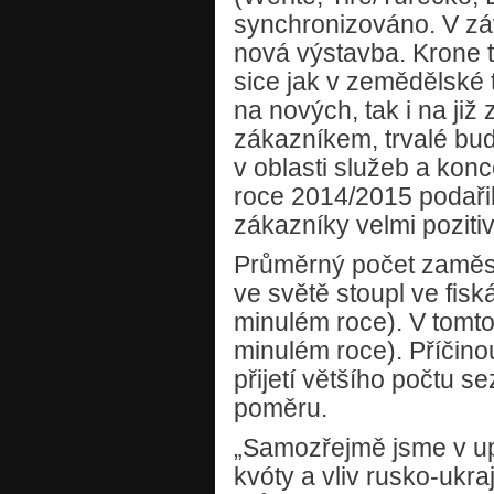
synchronizováno. V zá
nová výstavba. Krone t
sice jak v zemědělské t
na nových, tak i na již
zákazníkem, trvalé bud
v oblasti služeb a konc
roce 2014/2015 podařil
zákazníky velmi poziti
Průměrný počet zaměs
ve světě stoupl ve fis
minulém roce). V tomt
minulém roce). Příčino
přijetí většího počtu 
poměru.
„Samozřejmě jsme v upl
kvóty a vliv rusko-ukra