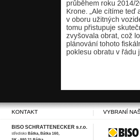
průběhem roku 2014/20
Krone. „Ale cítíme teď 
v oboru užitných vozide
tomu přistupuje skuteč
zvyšovala obrat, což l
plánování tohoto fiská
poklesu obratu v řádu 
KONTAKT
VYBRANÍ NAŠ
BISO SCHRATTENECKER s.r.o.
středisko
Bátka, Bátka 160,
SK - 980 21 Bátka,