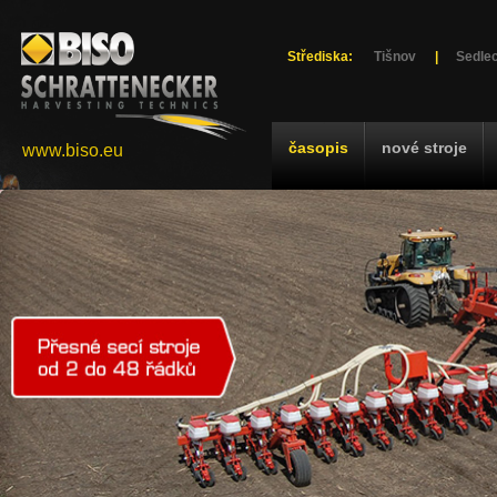
Střediska:
Tišnov
|
Sedlec
časopis
nové stroje
www.biso.eu