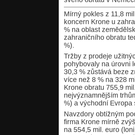
Mírný pokles z 11,8 mi
koncern Krone u zahran
% na oblast zemědělské
zahraničního obratu te
%).
Tržby z prodeje užitný
pohybovaly na úrovni
30,3 % zůstává beze zm
více než 8 % na 328 mi
Krone obratu 755,9 mil. 
nejvýznamnějším trhům 
%) a východní Evropa s
Navzdory obtížným pod
firma Krone mírně zvýš
na 554,5 mil. euro (lon