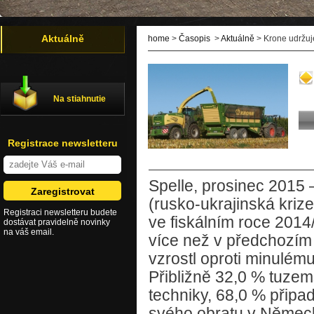
Aktuálně
home
>
Časopis
>
Aktuálně
> Krone udržuje
Na stiahnutie
Registrace newsletteru
Spelle, prosinec 2015
(rusko-ukrajinská kriz
Registraci newsletteru budete
ve fiskálním roce 2014/
dostávat pravidelně novinky
na váš email.
více než v předchozím
vzrostl oproti minulému
Přibližně 32,0 % tuze
techniky, 68,0 % připa
svého obratu v Německ