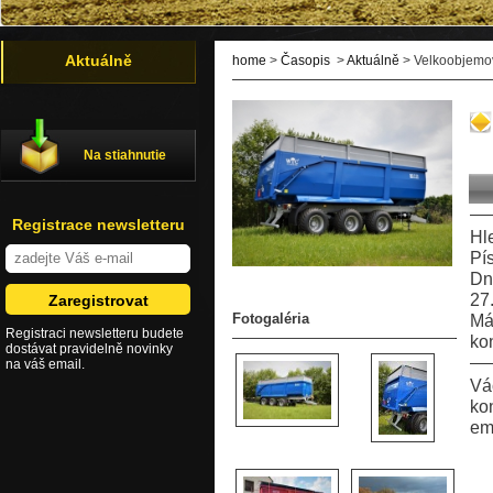
Aktuálně
home
>
Časopis
>
Aktuálně
> Velkoobjemo
Na stiahnutie
Registrace newsletteru
Hl
Pí
Dn
27
Fotogaléria
Má
Registraci newsletteru budete
ko
dostávat pravidelně novinky
na váš email.
Vá
ko
em