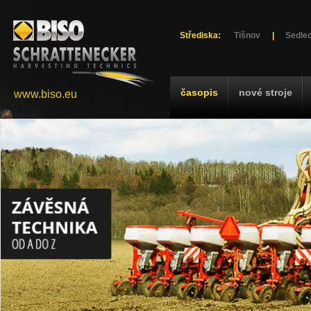
Střediska:
Tišnov
|
Sedlec
časopis
nové stroje
www.biso.eu