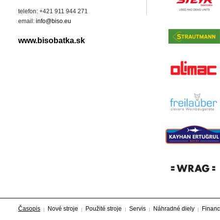
telefon: +421 911 944 271
email:
info@biso.eu
www.bisobatka.sk
Časopis
Nové stroje
Použité stroje
Servis
Náhradné diely
Financ