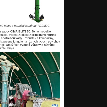
ačná hlava s hornými kanónmi TC.2M2C
 a sadov
CIMA BLITZ 50
. Tento model je
záciou vychádzajúcou z
princípu Venturiho
u spotrebou vody
. Robustný a kompaktný,
tok, presne funguje na rôznych typoch povrchov
ienok. Umožňuje
vysoké výkony s nízkými
držbu
stroja.