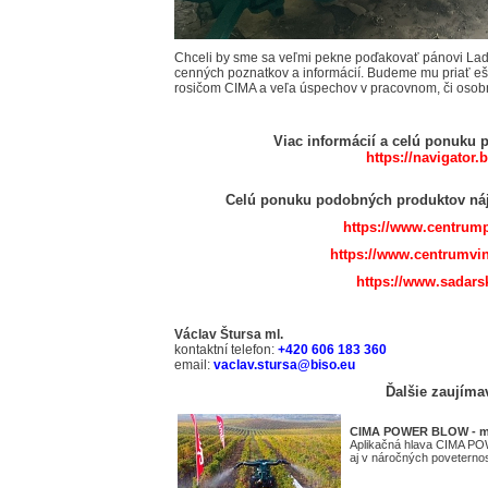
Chceli by sme sa veľmi pekne poďakovať pánovi Ladi
cenných poznatkov a informácií. Budeme mu priať e
rosičom CIMA a veľa úspechov v pracovnom, či osob
Viac informácií a celú ponuku 
https://navigator.
Celú ponuku podobných produktov náj
https://www.centrump
https://www.centrumvin
https://www.sadars
Václav Štursa ml.
kontaktní telefon:
+420 606 183 360
email:
vaclav.stursa@biso.eu
Ďalšie zaujíma
CIMA POWER BLOW - max
Aplikačná hlava CIMA PO
aj v náročných poveternos