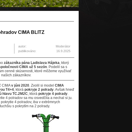
nohradov CIMA BLITZ
autor:
Moderátor
publikováno:
16.9.2025
šho
zákazníka pána Ladislava Hájeka
, ktorý
spoločnosti CIMA už 5 sezón
. Podelil sa s
nám cenné skúsenosti, ktoré môžeme využívať
 našich zákazníkov.
ič CIMA
v júni 2020
. Zvolil si model
CIMA
vou T4+4
, ktorá
pokryje 2 polrady
. Avšak hneď
nú hlavu TC.2M2C
, ktorá
pokryje 4 polrady
.
ie 4 polradov sa mu osvedčila a nechal si ju.
pokrytie 4 polradov, iba v extrémnych
uchšiu s pokrytím na 2 polrady.