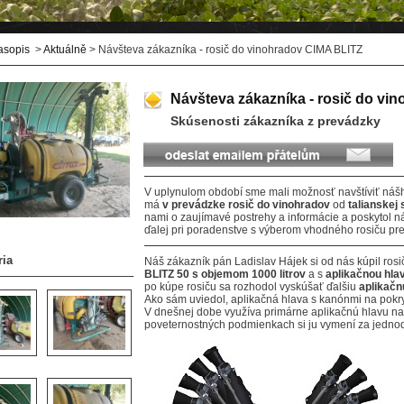
asopis
>
Aktuálně
> Návšteva zákazníka - rosič do vinohradov CIMA BLITZ
Návšteva zákazníka - rosič do vi
Skúsenosti zákazníka z prevádzky
V uplynulom období sme mali možnosť navštíviť ná
má
v prevádzke rosič
do vinohradov
od
talianskej 
nami o zaujímavé postrehy a informácie a poskytol 
ďalej pri poradenstve s výberom vhodného rosiču pre
ria
Náš zákazník pán Ladislav Hájek si od nás kúpil ros
BLITZ 50 s objemom 1000 litrov
a s
aplikačnou hla
po kúpe rosiču sa rozhodol vyskúšať ďalšiu
aplikač
Ako sám uviedol, aplikačná hlava s kanónmi na pokryt
V dnešnej dobe využíva primárne aplikačnú hlavu na 
poveternostných podmienkach si ju vymení za jednod