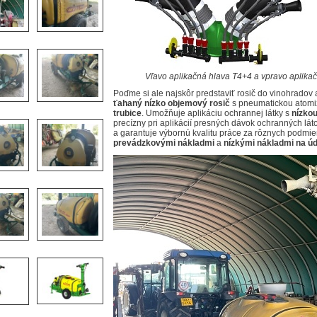
Vľavo aplikačná hlava T4+4 a vpravo aplik
Poďme si ale najskôr predstaviť rosič do vinohradov
ťahaný nízko objemový rosič
s pneumatickou atomi
trubice
. Umožňuje aplikáciu ochrannej látky s
nízko
precízny pri aplikácií presných dávok ochranných lá
a garantuje výbornú kvalitu práce za rôznych podm
prevádzkovými nákladmi
a
nízkými nákladmi na ú