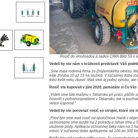
Rosič do vinohradov a sadov CIMA Blitz 50 s a
Vedeli by ste nám v krátkosti predstaviť Váš podn
„Sme malá rodinná firma zo Znojemského okresu. Mal
ešte zhruba 10 až 15 ha služieb. V súčasnej dobe m
toho kvôli veku zbaviť. Mali sme aj poľnú výrobu, ale
Rosič ste kupovali v júni 2020, pamätáte si čo Vás
„Videli sme túto mašinu v Taliansku pri práci, páčilo
hovorili s poľnohospodármi v Taliansku, tak si pochval
velice úsporné.“
Vedeli by ste porovnať rosič so strojmi, ktoré ste 
„Pred tým sme mali rosič od spoločnosti Hardi s objem
samozrejme sme jazdili na 2 polrady a ťahali sme o 5
utuženie pôdy. Aplikácia ochrannej látky nám na 1 ha
minút. V súčasnej dobe aplikujeme od 100 do 300 litr