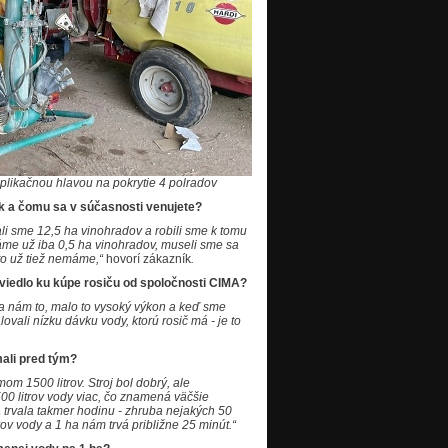
plikačnou hlavou na pokrytie 4 polradov
ik a čomu sa v súčasnosti venujete?
i sme 12,5 ha vinohradov a robili sme k tomu
áme už iba 0,5 ha vinohradov, museli sme sa
 to už tiež nemáme,“
hovorí zákazník
.
 viedlo ku kúpe rosiču od spoločnosti CIMA?
 sa nám to, malo to vysoký výkon a keď sme
ovali nízku dávku vody, ktorú rosič má - je to
mali pred tým?
om 1500 litrov. Stroj bol dobrý, ale
00 litrov vody viac, čo znamená väčšie
 trvala takmer hodinu - zhruba nejakých 50
ov vody a 1 ha nám trvá približne 25 minút.“