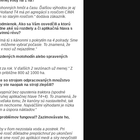
 menej vody na 1 ha?
pohonných hmôt a času. Ďalšou výhodou je aj
w Holland T4 má pri agregácií s rosičom CIMA
ým so starým rosičom.“
dodáva zákazník.
podmienok. Ako sa Vám osvedčili a ktorú
dne aké sú rozdiely a či aplikačná hlava s
 vinnú révu?
mä tú s kánonmi s pokrytím na 4 polrady. Sme
si môžeme vybrať počasie. To znamená, že
 v noci už nejazdíme.“
ajazdených motohodín alebo spravených
át za rok. V ďalších 2 sezónach už menej.“
Z
 približne 800 až 1000 ha.
áte so strojom odpracovaných množstvo
 ste naopak na stroji zlepšili?
ypnúť bez opustenia traktora (
spodné
druhej aplikačnej hlave T4+4
). To znamená, že
 vďaka tomu, že kanóny sú nastaviteľné, tak
am nechceme. Najväčšími výhodami je nízka
ím a úspora nákladov.“
 problémov fungoval? Zazimovávate ho,
by v ňom nezostala voda a postrek. Pri
né rosič dôkladne prepláchnuť po ukončení
ak sme rosič po aplikácií medi a síry nevyčistili