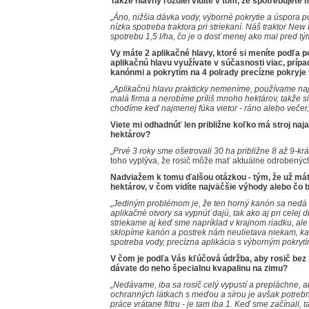
Takže hlavný rozdiel vidíte v tom, že spotrebujete
„Áno, nižšia dávka vody, výborné pokrytie a úspora 
nízka spotreba traktora pri striekaní. Náš traktor Ne
spotrebu 1,5 l/ha, čo je o dosť menej ako mal pred t
Vy máte 2 aplikačné hlavy, ktoré si meníte podľa 
aplikačnú hlavu využívate v súčasnosti viac, prípa
kanónmi a pokrytím na 4 polrady precízne pokryje
„Aplikačnú hlavu prakticky nemeníme, používame naj
malá firma a nerobíme príliš mnoho hektárov, takže 
chodíme keď najmenej fúka vietor - ráno alebo večer,
Viete mi odhadnúť len približne koľko má stroj n
hektárov?
„Prvé 3 roky sme ošetrovali 30 ha približne 8 až 9-kr
toho vyplýva, že rosič môže mať aktuálne odrobených
Nadviažem k tomu ďalšou otázkou - tým, že už m
hektárov, v čom vidíte najväčšie výhody alebo čo by
„Jediným problémom je, že ten horný kanón sa nedá v
aplikačné otvory sa vypnúť dajú, tak ako aj pri celej 
striekame aj keď sme napríklad v krajnom riadku, ale
sklopíme kanón a postrek nám neulietava niekam, k
spotreba vody, precízna aplikácia s výborným pokryt
V čom je podľa Vás kľúčová údržba, aby rosič bez
dávate do neho špecialnu kvapalinu na zimu?
„Nedávame, iba sa rosič celý vypustí a prepláchne, a
ochranných látkach s meďou a sírou je avšak potreb
práce vrátane filtru - je tam iba 1. Keď sme začínali, t