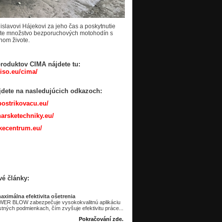
slavovi Hájekovi za jeho čas a poskytnutie
šte množstvo bezporuchových motohodín s
nom živote.
produktov CIMA nájdete tu:
biso.eu/cima/
dete na nasledujúcich odkazoch:
ostrikovacu.eu/
arsketechniky.eu/
kecentrum.eu/
vé články:
imálna efektivita ošetrenia
WER BLOW zabezpečuje vysokokvalitnú aplikáciu
tných podmienkach, čím zvyšuje efektivitu práce...
Pokračování zde.