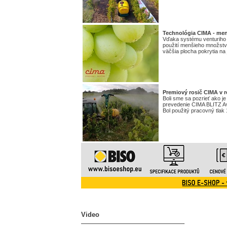
Technológia CIMA - men
Vďaka systému venturiho t
použití menšieho množstva
väčšia plocha pokrytia na
Premiový rosič CIMA v 
Boli sme sa pozrieť ako 
prevedenie CIMA BLITZ Av
Bol použitý pracovný tlak 
Video