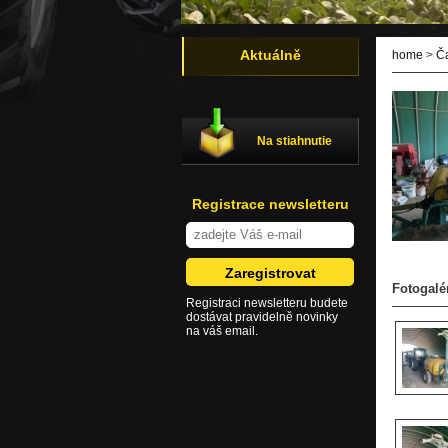
Aktuálně
home
>
Č
Na stiahnutie
Registrace newsletteru
Fotogalé
Registraci newsletteru budete
dostávat pravidelně novinky
na váš email.