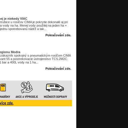
ej je niekedy VIAC
rubice u rosičov CIMA je pokrytie dokonalé aj pri
 vody na ha. Menej vody použitej na jeden ha =
 jednu spotrebovanú nádrž a tak...
Pokračování zde.
regionu Modra
je zákazník spokojný s pneumatickým rosičom CIMA
ant 55 a postrekovacie ústrojenstvo TCS.2M2C.
1 bar a 400L vody na 1 ha...
Pokračování zde.