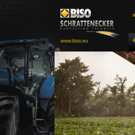
S
www.biso.eu