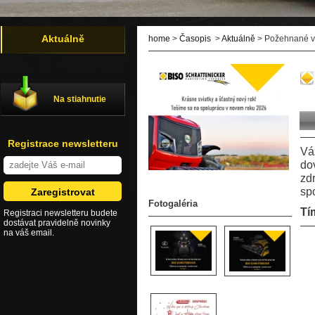
Aktuálně
home
>
Časopis
>
Aktuálně
> Požehnané vi
Na stiahnutie
Registrace newsletteru
Vá
do
zd
sp
Fotogaléria
Tí
Registraci newsletteru budete
dostávat pravidelně novinky
na váš email.