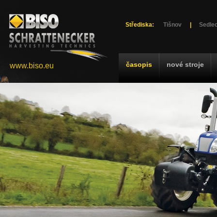
Střediska:
Tišnov
|
Sedlec
časopis
nové stroje
www.biso.eu