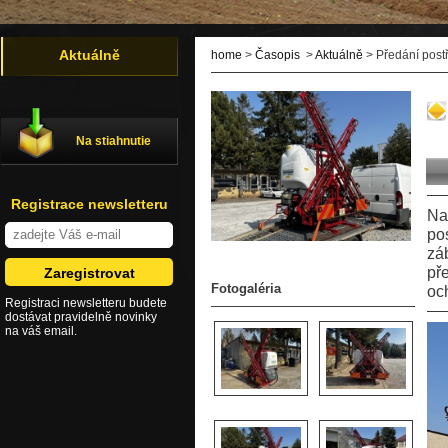
Aktuálně
home
>
Časopis
>
Aktuálně
> Předání pos
Na stiahnutie
Registrace newsletteru
Na
po
zá
pře
Fotogaléria
oc
Registraci newsletteru budete
dostávat pravidelně novinky
na váš email.