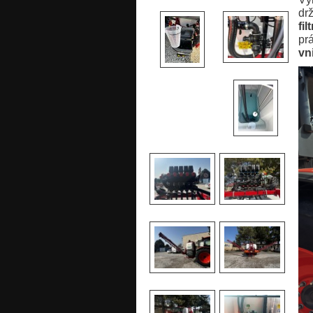
dr
fi
pr
vn