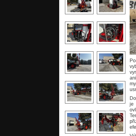
Po
vy
vy
an
my
us
Do
je
ov
Te
př
efe
Vý