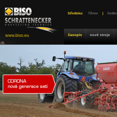
Střediska:
Tišnov
|
Sedlec
časopis
nové stroje
www.biso.eu