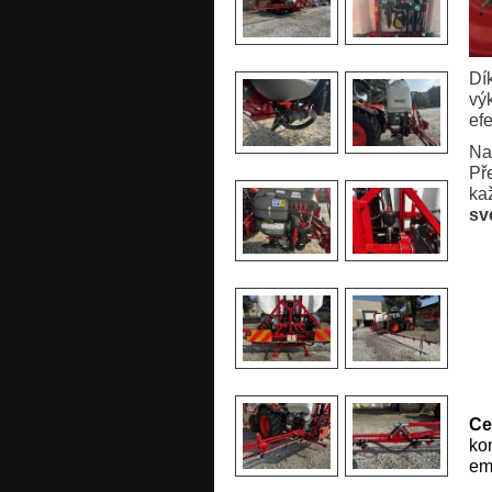
Dí
vý
ef
Na
Př
ka
sv
Ce
kon
em