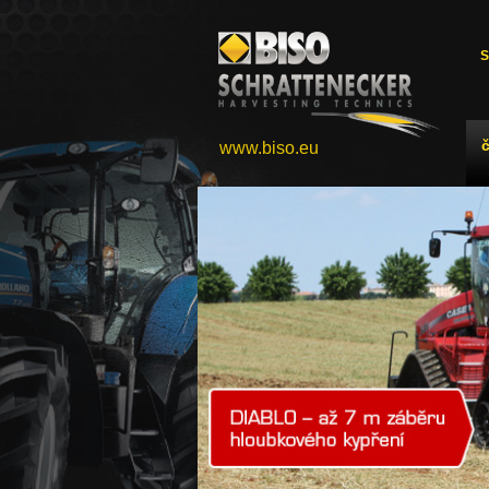
S
www.biso.eu