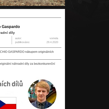
io Gaspardo
adní díly
autor:
vomela
publikováno:
29.4.2020
MASCHIO GASPARDO nákupem originálních
 originální náhradní díly za bezkonkurenční