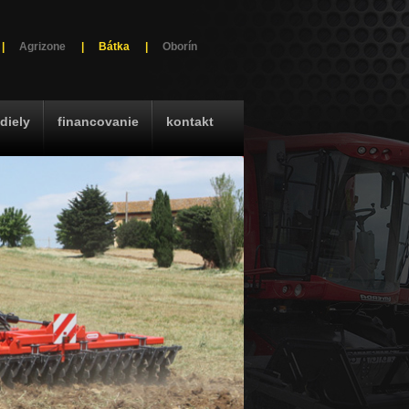
|
Agrizone
|
Bátka
|
Oborín
diely
financovanie
kontakt