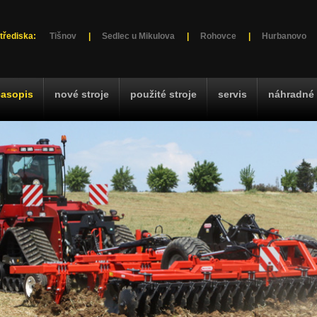
třediska:
Tišnov
|
Sedlec u Mikulova
|
Rohovce
|
Hurbanovo
časopis
nové stroje
použité stroje
servis
náhradné 