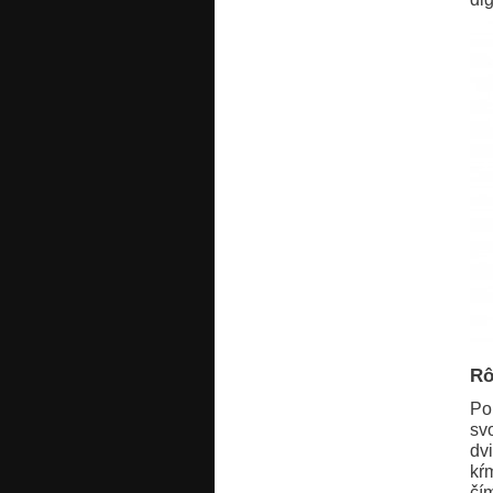
Rô
Po
sv
dv
kŕ
čí