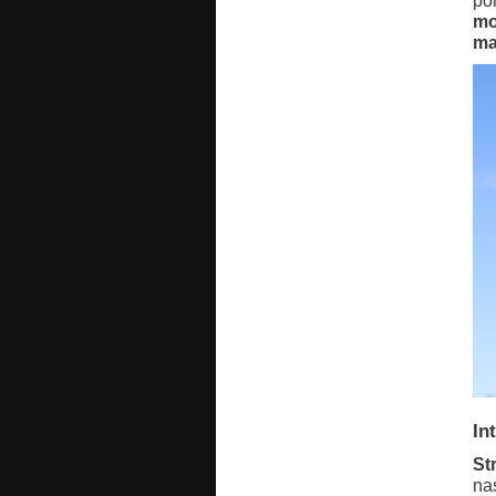
po
mo
ma
In
St
na