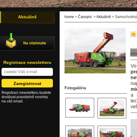
Aktuálně
home
>
Časopis
>
Aktuálně
> Samochodný 
Na stiahnutie
Registrace newsletteru
Vo
pr
ne
na
Fotogaléria
mi
Registraci newsletteru budete
a 
dostávat pravidelně novinky
te
na váš email.
ve