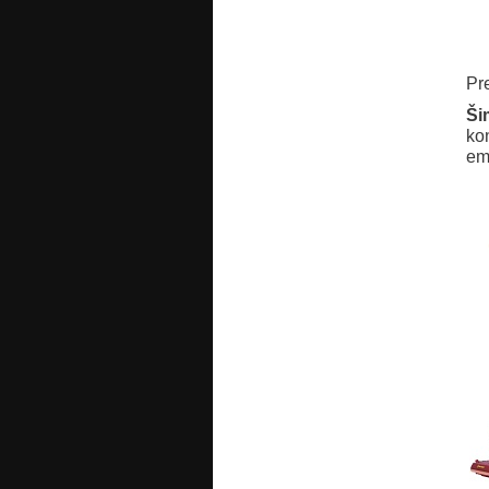
Pr
Ši
ko
em