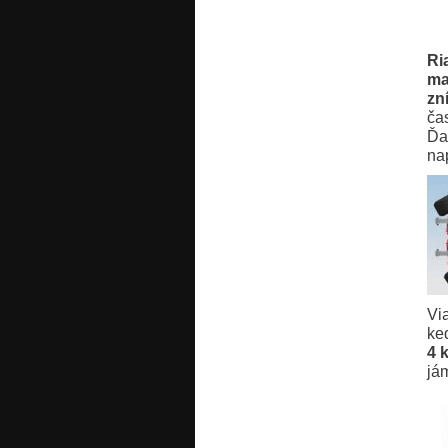
Ri
ma
zn
čas
Ďa
na
Vi
ke
4 
já