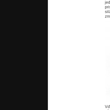
je
pr
si
zm
Vď