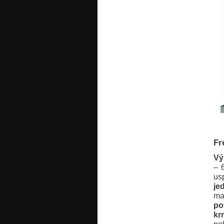
Fr
Vý
– 
us
je
ma
po
kr