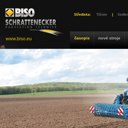
Střediska:
Tišnov
|
Sedlec
časopis
nové stroje
www.biso.eu