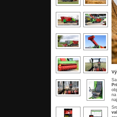
Vý
Sa
Pr
ob
n
na
Sr
va