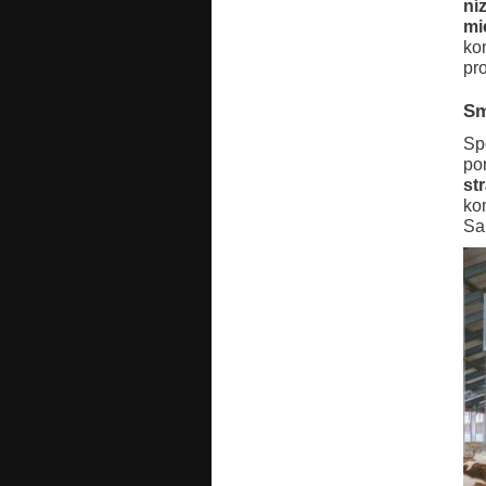
ní
mi
ko
pr
Sm
Sp
po
st
ko
Sa