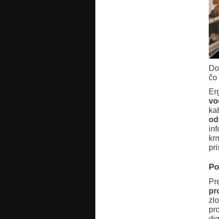
Do
čo
Er
vo
ka
od
in
kr
pr
Po
Pr
pr
zl
pr
di