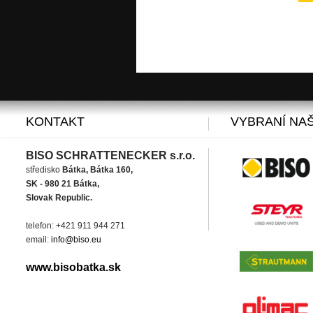
KONTAKT
VYBRANÍ NAŠ
BISO SCHRATTENECKER s.r.o.
středisko
Bátka, Bátka 160,
SK - 980 21 Bátka,
Slovak Republic.
telefon: +421 911 944 271
email:
info@biso.eu
www.bisobatka.sk