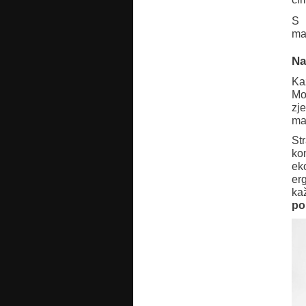
S 
ma
Na
Ka
Mo
zj
ma
St
ko
ek
er
ka
po