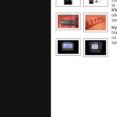
zo
aj
HV
ud
spo
Hy
hl
na
sp