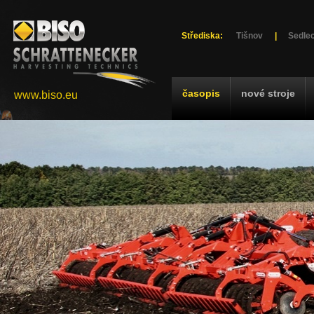
Střediska:
Tišnov
|
Sedlec
časopis
nové stroje
www.biso.eu