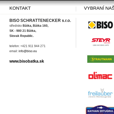
KONTAKT
VYBRANÍ NAŠ
BISO SCHRATTENECKER s.r.o.
středisko
Bátka, Bátka 160,
SK - 980 21 Bátka,
Slovak Republic.
telefon: +421 911 944 271
email:
info@biso.eu
www.bisobatka.sk