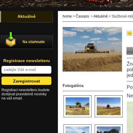
Aktuálně
home
>
Časopis
>
Aktuálně
> Službové mlá
Na stiahnutie
Registrace newsletteru
Žn
pol
je
Fotogaléria
Po
Registraci newsletteru budete
dostávat pravidelně novinky
Ne
na váš email.