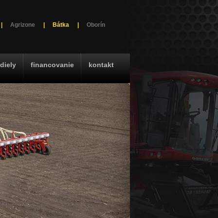
|
Agrizone
|
Bátka
|
Oborín
diely
financovanie
kontakt