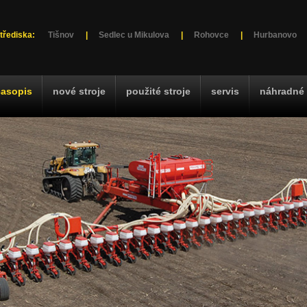
třediska:
Tišnov
|
Sedlec u Mikulova
|
Rohovce
|
Hurbanovo
časopis
nové stroje
použité stroje
servis
náhradné 