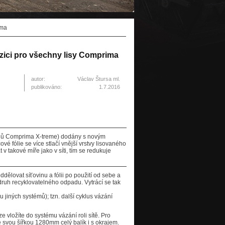
ima
ozici pro všechny lisy Comprima
autor:
Václav Štursa ml.
publikováno:
1.7.2016
elů Comprima X-treme) dodány s novým
vé fólie se více stlačí vnější vrstvy lisovaného
v takové míře jako v síti, tím se redukuje
dělovat síťovinu a fólii po použití od sebe a
 druh recyklovatelného odpadu. Vytrácí se tak
u jiných systémů); tzn. další cyklus vázání
 vložíte do systému vázání roli sítě. Pro
e svou šířkou 1280mm celý balík i s okrajem.