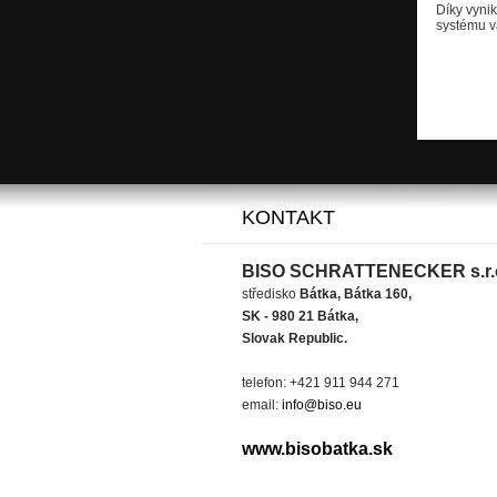
Díky vynik
systému vá
KONTAKT
BISO SCHRATTENECKER s.r.
středisko
Bátka, Bátka 160,
SK - 980 21 Bátka,
Slovak Republic.
telefon: +421 911 944 271
email:
info@biso.eu
www.bisobatka.sk