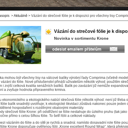
asopis
>
Aktuálně
> Vázání do strečové fólie je k dispozici pro všechny lisy Compr
Vázání do strečové fólie je k disp
Novinka v sortimentu Krone
ka mohou být všechny lisy na válcové balíky výrobní řady Comprima (včetně mod
ázání do fólie. Nové příslušenství přináší uživatelům několik výhod: použitím strečo
ím i zvýší celková kvalita senážních balíků. Balík po zavázání již nemůže expandovat 
sní a zvyšuje hodnota připraveného krmiva.
u ekonomického a ekologického nabízí strečová fólie několik výhod: není již třeba od
 fólie balík snadněji uvolňuje; k ekologické likvidaci zůstává nakonec pouze jeden
ddělené hospodaření s rozdílnými obalovými materiály.
dy strečové fólie Krone: při odstřižení se fólie nestahuje do úzkého pruhu (tak jako 
očne přímo s celou šířkou fólie. To šetří fólii a celkové náklady.
i vázáním do fólie a do sítě je rychlá a snadná: namísto dosavadní role fólie pouze
fólie Krone doporučuje ověřenou fólii „Krone excellent Round Wrap“, která překryj