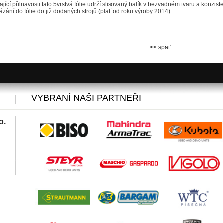
ající přilnavosti tato 5vrstvá fólie udrží slisovaný balík v bezvadném tvaru a konzi
zání do fólie do již dodaných strojů (platí od roku výroby 2014).
<< späť
VYBRANÍ NAŠI PARTNEŘI
o.