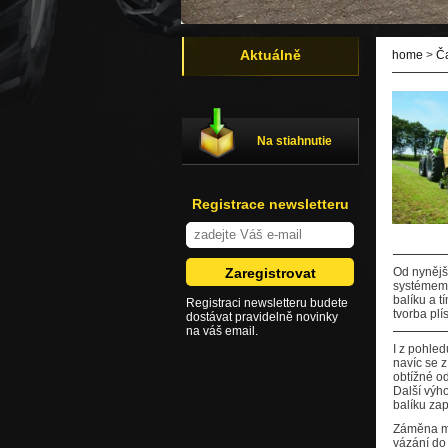
Aktuálně
home
>
Č
Na stiahnutie
Registrace newsletteru
Od nynějš
systémem v
balíku a t
Registraci newsletteru budete
tvorba plí
dostávat pravidelně novinky
na váš email.
I z pohled
navíc se z
obtížné o
Další výho
balíku zap
Záměna mez
vázání do 