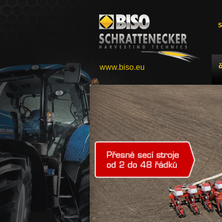
S
www.biso.eu