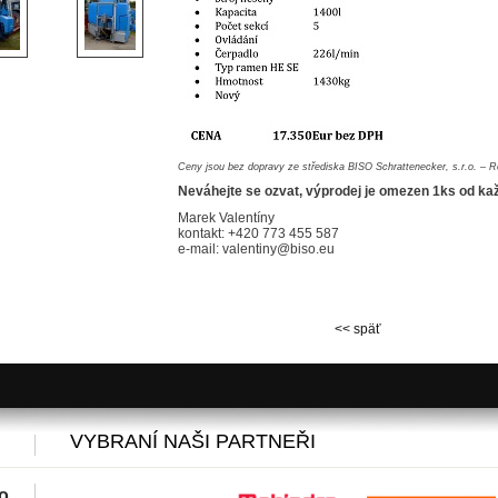
Ceny jsou bez dopravy ze střediska BISO Schrattenecker, s.r.o. – 
Neváhejte se ozvat, výprodej je omezen 1ks od ka
Marek Valentíny
kontakt: +420 773 455 587
e-mail: valentiny@biso.eu
<< späť
VYBRANÍ NAŠI PARTNEŘI
o.