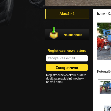
Aktuálně
home
>
Č
Na stiahnutie
Registrace newsletteru
Fotogalé
Registraci newsletteru budete
dostávat pravidelně novinky
na váš email.