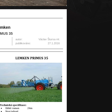
Lemken
IMUS 35
autor:
Václav Štursa ml.
publikováno:
27.1.2016