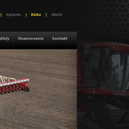
|
Agrizone
|
Bátka
|
Oborín
diely
financovanie
kontakt