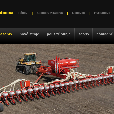
třediska:
Tišnov
|
Sedlec u Mikulova
|
Rohovce
|
Hurbanovo
časopis
nové stroje
použité stroje
servis
náhradné 