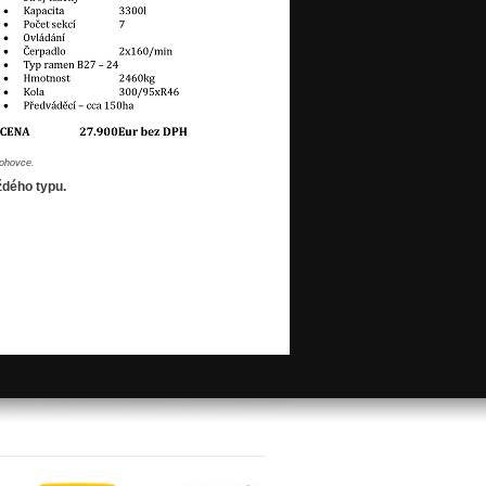
Rohovce.
ždého typu.