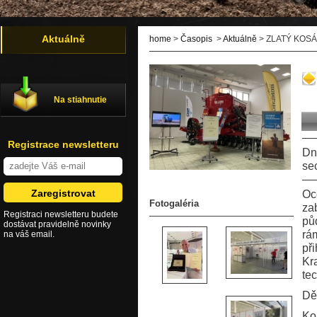
Aktuálně
home
>
Časopis
>
Aktuálně
> ZLATÝ KOSÁ
Na stiahnutie
Registrace newsletteru
Dn
se
Oc
Fotogaléria
za
Registraci newsletteru budete
půd
dostávat pravidelně novinky
rá
na váš email.
př
Kr
te
Dě
Ko