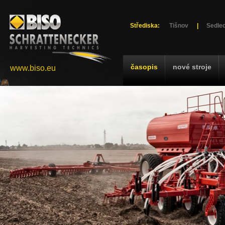
Střediska:
Tišnov
|
Sedlec
časopis
nové stroje
www.biso.eu