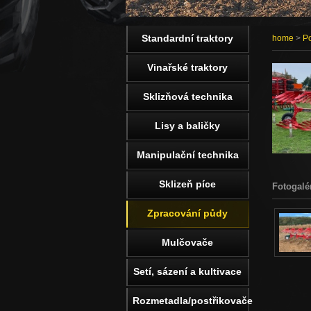
Standardní traktory
home
>
Po
Vinařské traktory
Sklizňová technika
Lisy a baličky
Manipulační technika
Sklizeň píce
Fotogalé
Zpracování půdy
Mulčovače
Setí, sázení a kultivace
Rozmetadla/postřikovače