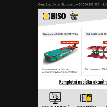
Centrála:
Václav Štursa ml., +420 606 183 360, inf