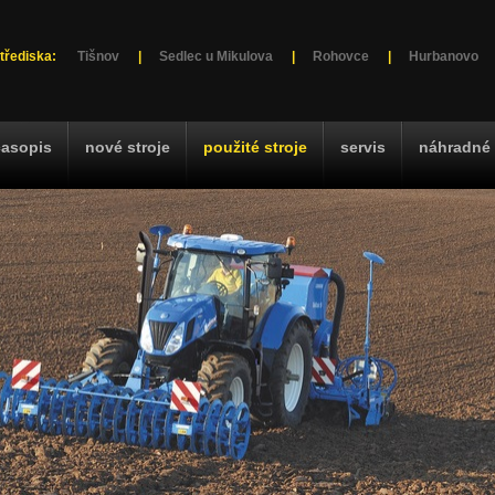
třediska:
Tišnov
|
Sedlec u Mikulova
|
Rohovce
|
Hurbanovo
časopis
nové stroje
použité stroje
servis
náhradné 