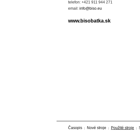
telefon: +421 911 944 271
email:
info@biso.eu
www.bisobatka.sk
Časopis
Nové stroje
Použité stroje