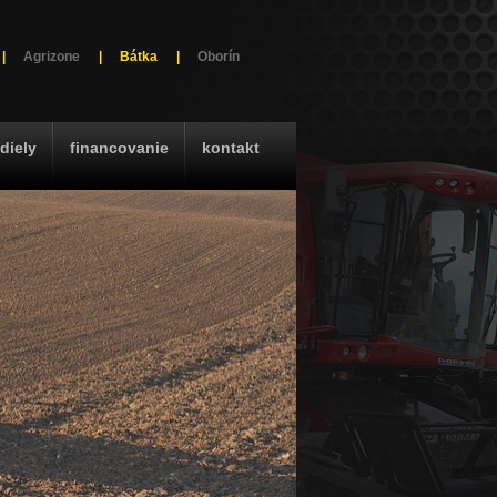
|
Agrizone
|
Bátka
|
Oborín
diely
financovanie
kontakt