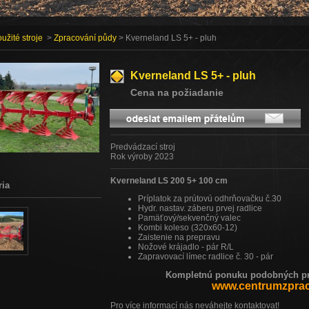
užité stroje
>
Zpracování půdy
> Kverneland LS 5+ - pluh
Kverneland LS 5+ - pluh
Cena na požiadanie
Predvádzací stroj
Rok výroby 2023
Kverneland LS 200 5+ 100 cm
ria
Príplatok za prútovú odhrňovačku č.30
Hydr. nastav. záberu prvej radlice
Pamäťový/sekvenčný valec
Kombi koleso (320x60-12)
Zaistenie na prepravu
Nožové krájadlo - pár R/L
Zapravovací límec radlice č. 30 - pár
Kompletnú ponuku podobných pro
www.centrumzprac
Pro více informací nás neváhejte kontaktovat!