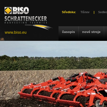
Střediska:
Tišnov
|
Sedlec
časopis
nové stroje
www.biso.eu