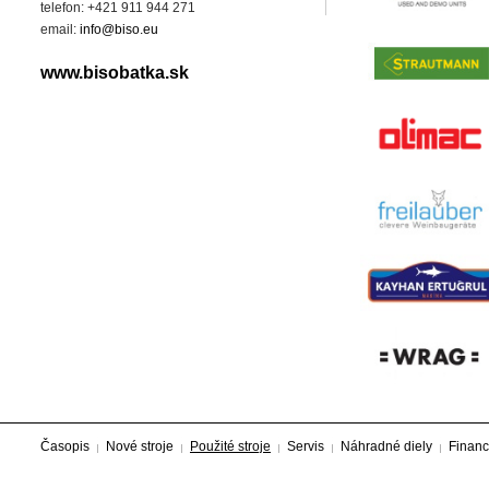
telefon: +421 911 944 271
email:
info@biso.eu
www.bisobatka.sk
Časopis
Nové stroje
Použité stroje
Servis
Náhradné diely
Financ