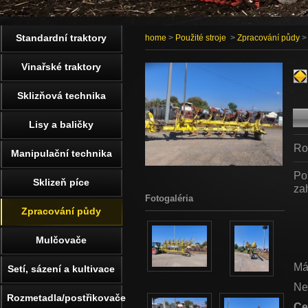
Standardní traktory
home
>
Použité stroje
>
Zpracování půdy
>
Vinařské traktory
Sklizňová technika
Lisy a baličky
Ro
Manipulační technika
Po
Sklizeň píce
za
Fotogaléria
Zpracování půdy
Mulčovače
Má
Setí, sázení a kultivace
Ne
Rozmetadla/postřikovače
Ce