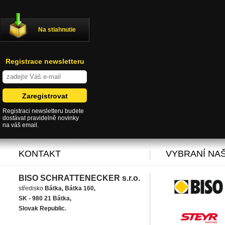
Na stiahnutie
Registrace newsletteru
Registraci newsletteru budete
dostávat pravidelně novinky
na váš email.
KONTAKT
VYBRANÍ NAŠ
BISO SCHRATTENECKER s.r.o.
středisko
Bátka, Bátka 160,
SK - 980 21 Bátka,
Slovak Republic.