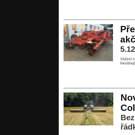
Pře
akč
5.1
Vážení z
Neváhejt
No
Col
Bez
řád