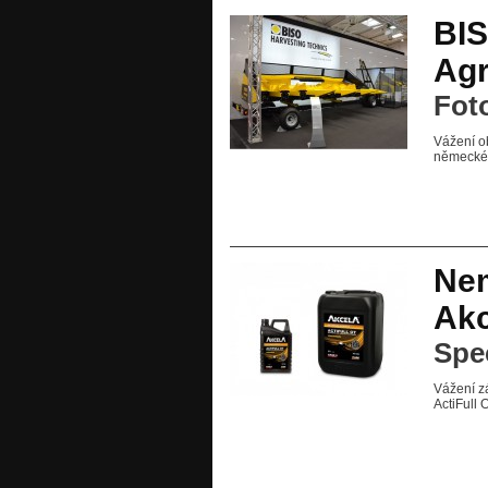
BIS
Agr
Foto
Vážení ob
německém
Ne
Akc
Spe
Vážení z
ActiFull 