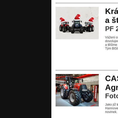
Krá
a š
PF 
Vážení o
dovoluje
a těšíme
Tým BISO
CA
Agr
Fot
Jako již
Hannover
novinek.