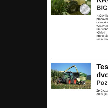
BIG
Každý ři
pracovní
celosvět
vystaven
umístěno
výhled n
prosekáv
řezacího 
Tes
dvo
Poz
Zpráva z
odlišuje