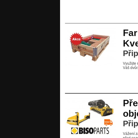
Far
Kv
Při
Využijte
Váš dvůr.
Pře
obj
Při
Vážení zá
před sez