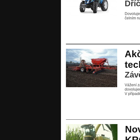
Dří
Dovoluje
čelním n
Akč
tec
Záv
Vážení z
dovoluje
V případ
Nov
KR