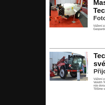
Mas
Tec
Fot
Vážení z
Gaspardo
Tec
své
Přij
Vážení z
Veletrh 
nás doraz
Těšíme s