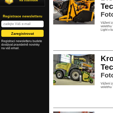
Na stiahnutie
Tec
Fot
Registrace newsletteru
Vážení z
veletrhu
Light v b
Registraci newsletteru budete
dostávat pravidelně novinky
na váš email.
Kro
Tec
Fot
Vážení z
veletrhu