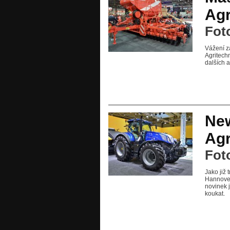
Agr
Fot
Vážení z
Agritech
dalších a
New
Agr
Fot
Jako již
Hannover
novinek 
koukat.