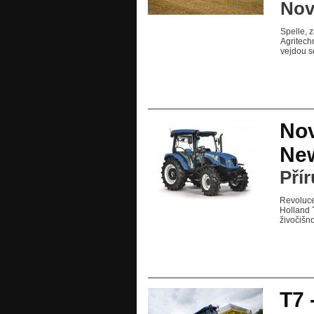
Nov
Spelle, 
Agritech
vejdou se
No
New
Pří
Revoluce
Holland 
živočišn
T7 