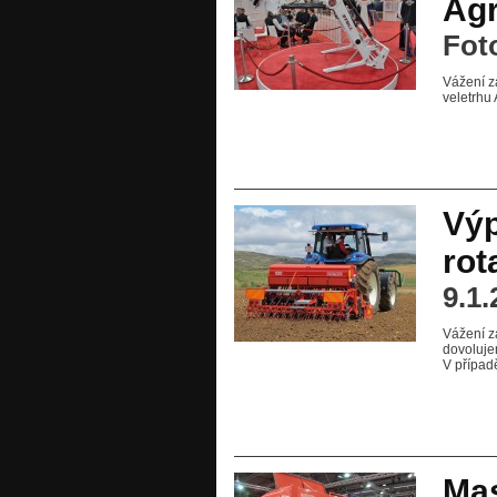
Agr
Fot
Vážení z
veletrhu
Výp
rot
9.1.
Vážení z
dovoluje
V případ
Ma