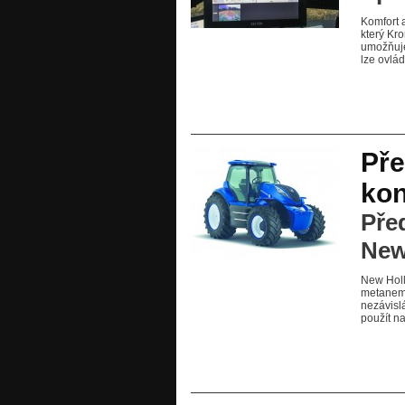
Komfort a
který Kr
umožňuje
lze ovlá
Pře
kon
Pře
New
New Holl
metanem 
nezávislá
použít na