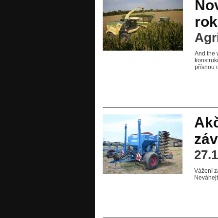
Nov
rok
Agr
And the 
konstruk
přísnou 
Akč
zá
27.
Vážení z
Neváhejt