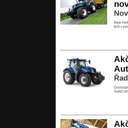
nov
Nov
New Holl
kol) v p
Akč
Au
Řadí
Dovoluje
AutoCo
Akč