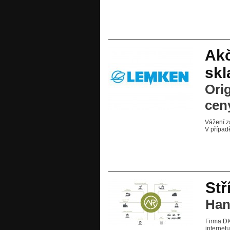
Akč
skl
Ori
cen
Vážení z
V případ
Stř
Han
Firma DK
internet