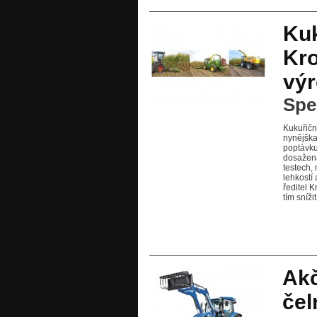
Kuk
Kro
výr
Spel
Kukuřičn
nynějška
poptávku
dosažená
testech,
lehkostí
ředitel 
tím sníž
Akč
čel