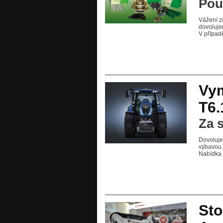
Pou
Vážení z
dovoluje
V případ
Vym
T6.
Za 
Dovoluje
výbavou.
Nabídka 
Sto