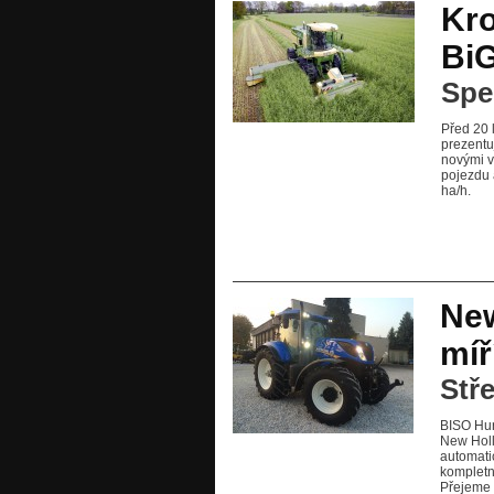
Kro
Bi
Spel
Před 20 
prezentu
novými v
pojezdu a
ha/h.
New
míř
Stř
BISO Hur
New Holl
automatic
kompletn
Přejeme 