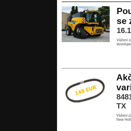
Pou
se 
16.
Vážení z
dovoluje
Akč
var
848
TX
Vážení z
New Holla