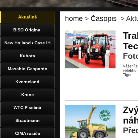
Aktuálně
home
>
Časopis
> Akt
BISO Original
Tra
New Holland / Case IH
Tec
Fot
Kubota
Vážení z
Maschio Gaspardo
veletrhu
Tiger
Kverneland
Krone
Zvý
WTC Písečná
náh
Strautmann
Pře
CIMA rosiče