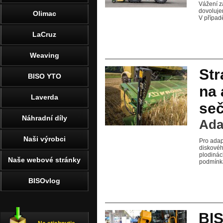
Vážení z
dovoluje
Olimac
V případ
LaCruz
Weaving
Str
BISO YTO
na 
Laverda
seč
Náhradní díly
Ada
Naši výrobci
Pro adap
diskového
plodinác
Naše webové stránky
podmínká
BISOvlog
BIS