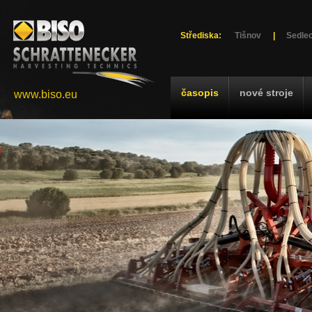
Střediska:
Tišnov
|
Sedlec
časopis
nové stroje
www.biso.eu