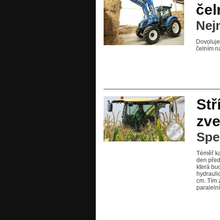
čel
Nej
Dovoluje
čelním n
Stř
zve
Spel
Téměř ka
den před
která bu
hydrauli
cm. Tím 
paraleln