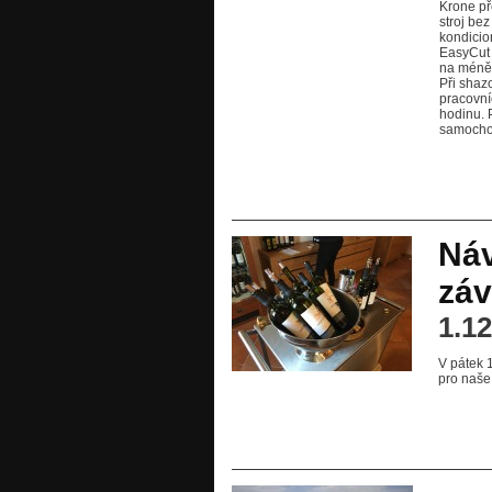
Krone př
stroj be
kondicion
EasyCut 
na méně 
Při shaz
pracovní
hodinu. 
samochod
Náv
zá
1.1
V pátek 
pro naše