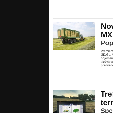
Nov
MX
Pop
Premiéra
GD/GL, M
objemem 
skrývá c
předvede
Tre
ter
Spel