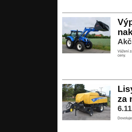
Výp
na
Akč
Vážení z
ceny.
Lis
za 
6.1
Dovoluje