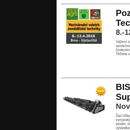
Poz
Tec
8.-1
Vážení z
společno
českoslo
Těšíme s
BI
Sup
Nov
Žací liš
evropský
plodin, v
výsledke