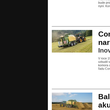
bude pro
nyní. Ko
Com
nar
Ino
V roce 1
vzbudil 
komora a
řadu Co
Bal
aku