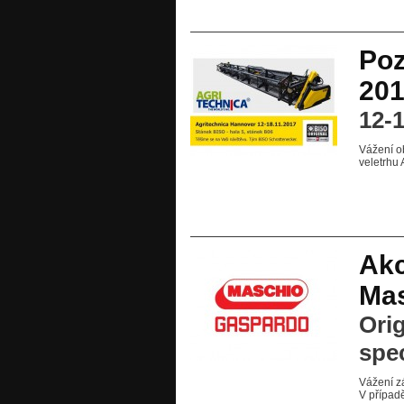
Poz
201
12-1
Vážení o
veletrhu 
Akc
Ma
Ori
spec
Vážení z
V případ