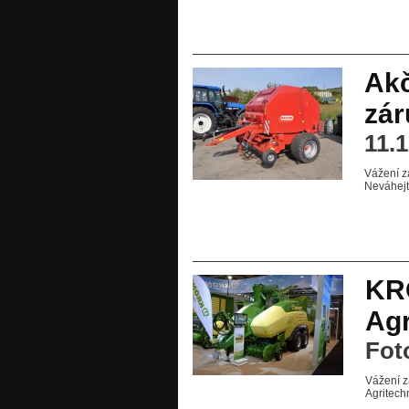
Akč
zár
11.
Vážení z
Neváhejt
KR
Agr
Fot
Vážení z
Agritech