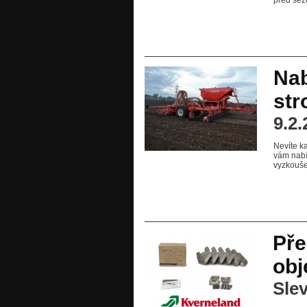
Nab
str
9.2.
Nevíte ka
vám nabí
vyzkouše
Pře
obj
Slev