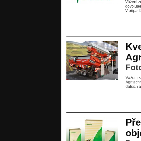
Vážení z
dovoluje
V případ
Kve
Agr
Fot
Vážení z
Agritech
dalších a
Pře
obj