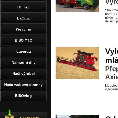
Výr
Olimac
Strautma
narodil v
nikdo ne
LaCruz
dalších 
Weaving
BISO YTO
Vyl
Laverda
mlá
Náhradní díly
Pře
Naši výrobci
Axi
Naše webové stránky
Modelová
vylepšen
BISOvlog