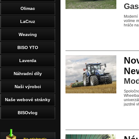
Gas
Olimac
Moderní 
volíme m
LaCruz
hráče na
Weaving
BISO YTO
Nov
Laverda
Ne
Náhradní díly
Mod
Naši výrobci
Spoločno
Wheelbas
Naše webové stránky
univerzál
jazdné vl
BISOvlog