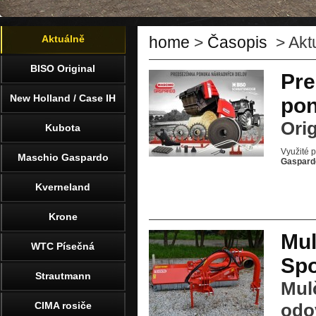
Aktuálně
home
>
Časopis
> Akt
BISO Original
Pre
New Holland / Case IH
pon
Ori
Kubota
Využité 
Maschio Gaspardo
Gaspard
Kverneland
Krone
Mul
WTC Písečná
Spo
Strautmann
Mul
CIMA rosiče
odo