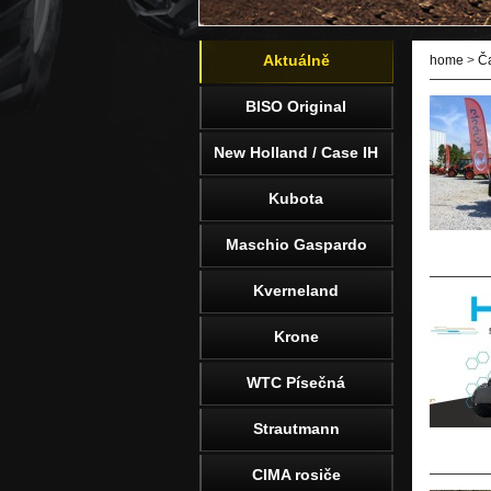
Aktuálně
home
>
Č
BISO Original
New Holland / Case IH
Kubota
Maschio Gaspardo
Kverneland
Krone
WTC Písečná
Strautmann
CIMA rosiče