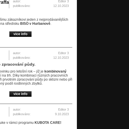
autor:
Editor 3
affa
publikováno:
12.10.2023
ášmu zákazníkovi jeden z nejprodávanějších
na středisku
BISO v Hurbanově
.
autor:
Editor 3
publikováno:
12.10.2023
é zpracování půdy.
inku pro letošní rok – jíž je
kombinovaný
jí na trh. Díky kombinaci různých pracovních
při prvotním zpracování půdy po sklizni nebo při
ný podíl rostlinných zbytků.
autor:
Editor 3
publikováno:
9.10.2023
ruke v rámci programu
KUBOTA CARE!