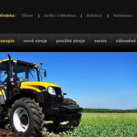
třediska:
Tišnov
|
Sedlec u Mikulova
|
Rohovce
|
Hurbanovo
časopis
nové stroje
použité stroje
servis
náhradné 