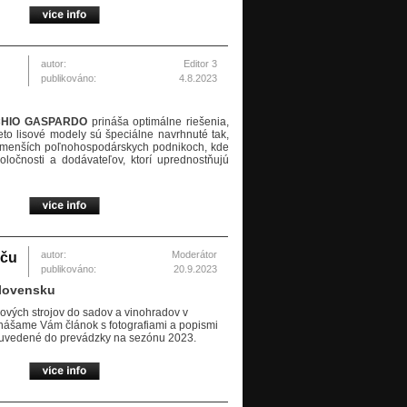
autor:
Editor 3
publikováno:
4.8.2023
HIO GASPARDO
prináša optimálne riešenia,
ieto lisové modely sú špeciálne navrhnuté tak,
 v menších poľnohospodárskych podnikoch, kde
ločnosti a dodávateľov, ktorí uprednostňujú
autor:
Moderátor
iču
publikováno:
20.9.2023
Slovensku
ových strojov do sadov a vinohradov v
nášame Vám článok s fotografiami a popismi
 a uvedené do prevádzky na sezónu 2023.