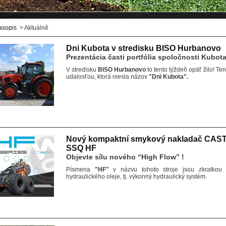
asopis
> Aktuálně
Dni Kubota v stredisku BISO Hurbanovo
Prezentácia časti portfólia spoločnosti Kubot
V stredisku
BISO Hurbanovo
to tento týždeň opäť žilo! T
udalosťou, ktorá niesla názov
"Dni Kubota".
Nový kompaktní smykový nakladač CAS
SSQ HF
Objevte sílu nového “High Flow” !
Písmena
"HF"
v názvu tohoto stroje jsou zkratko
hydraulického oleje, tj. výkonný hydraulický systém.