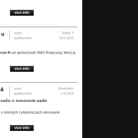
autor:
Editor 3
 u
publikováno:
16.6.2023
eran N
od spoločnosti SMS Rokycany, ktorý je
autor:
Moderátor
 &
publikováno:
1.8.2023
kovaču v ovocnom sade
u v Horných Lefantovciach venované