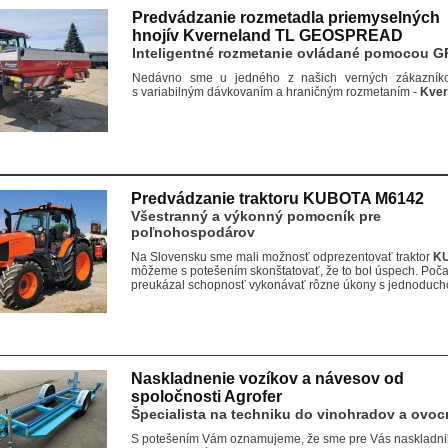
Predvádzanie rozmetadla priemyselných
hnojív Kverneland TL GEOSPREAD
Inteligentné rozmetanie ovládané pomocou G
Nedávno sme u jedného z našich verných zákazníko
s variabilným dávkovaním a hraničným rozmetaním -
Kver
Predvádzanie traktoru KUBOTA M6142
Všestranný a výkonný pomocník pre
poľnohospodárov
Na Slovensku sme mali možnosť odprezentovať traktor
K
môžeme s potešením skonštatovať, že to bol úspech. Počas
preukázal schopnosť vykonávať rôzne úkony s jednoduch
Naskladnenie vozíkov a návesov od
spoločnosti Agrofer
Špecialista na techniku do vinohradov a ovo
S potešením Vám oznamujeme, že sme pre Vás naskladnil