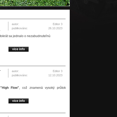
autor:
Editor 3
publikováno:
26.10.2023
a
entokrát sa jednalo o nezabudnuteľnú
autor:
Editor 3
T
publikováno:
12.10.2023
u
"High Flow"
, což znamená vysoký průtok