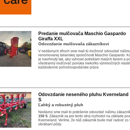
Predanie mulčovača Maschio Gaspardo
Giraffa XXL
Odovzdanie mulčovača zákazníkovi
V nedávnych dňoch sme mali tú možnosť odovzdať nášmu
renomovanej talianskej spoločnosti Maschio Gaspardo. K
je navrhnutý tak, aby vyhovel potrebám malých fariem a 
všestranný mulčovač ponúka niekoľko výnimočných vlastno
každodenné poľnohospodárske práce.
Odovzdanie neseného pluhu Kverneland
S
Ľahký a robustný pluh
Nedávno sme mali to potešenie odovzdať nášmu zákazník
150 S
. Zákazník sa pre tento stroj rozhodol na základe poz
Kverneland. Veríme, že náš zákazník bude mať radosť zo s
obrábaní pôdy.