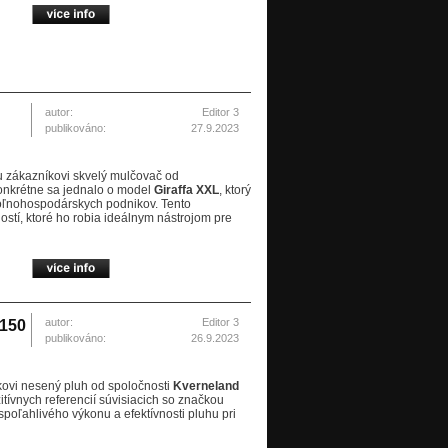
autor:
Editor 3
publikováno:
27.9.2023
 zákazníkovi skvelý mulčovač od
onkrétne sa jednalo o model
Giraffa XXL
, ktorý
poľnohospodárskych podnikov. Tento
stí, ktoré ho robia ideálnym nástrojom pre
autor:
Editor 3
 150
publikováno:
26.9.2023
ovi nesený pluh od spoločnosti
Kverneland
itívnych referencií súvisiacich so značkou
poľahlivého výkonu a efektívnosti pluhu pri