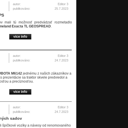
autor:
Editor 3
publikováno:
25.7.2023
PS
v mali tú možnosť predvádzať rozmetadlo
neland Exacta TL GEOSPREAD
.
autor:
Editor 3
publikováno:
24.7.2023
UBOTA M6142
jednému z našich zákazníkov a
 prezentácie sa traktor skvele predviedol a
osťou a precíznosťou.
autor:
Editor 3
publikováno:
24.7.2023
cných sadov
i špičkové vozíky a návesy od renomovaného