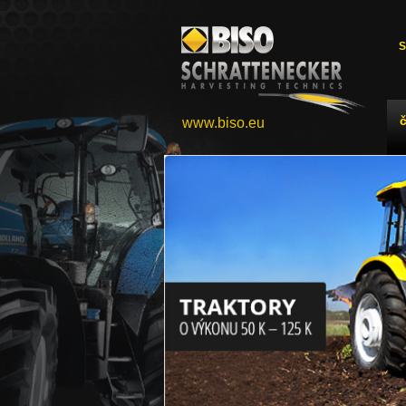
S
www.biso.eu