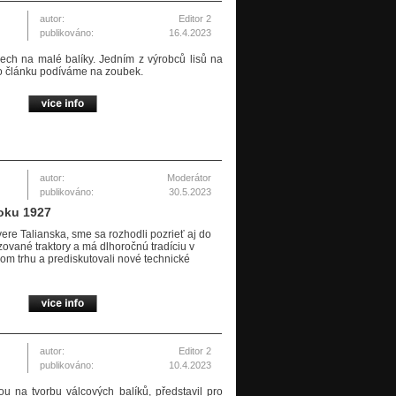
autor:
Editor 2
publikováno:
16.4.2023
isech na malé balíky. Jedním z výrobců lisů na
to článku podíváme na zoubek.
autor:
Moderátor
publikováno:
30.5.2023
roku 1927
ere Talianska, sme sa rozhodli pozrieť aj do
zované traktory a má dlhoročnú tradíciu v
om trhu a prediskutovali nové technické
autor:
Editor 2
publikováno:
10.4.2023
u na tvorbu válcových balíků, představil pro