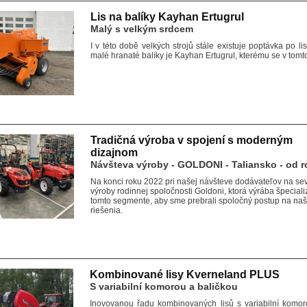
Lis na balíky Kayhan Ertugrul
Malý s velkým srdcem
I v této době velkých strojů stále existuje poptávka po l
malé hranaté balíky je Kayhan Ertugrul, kterému se v tom
Tradičná výroba v spojení s moderným
dizajnom
Návšteva výroby - GOLDONI - Taliansko - od 
Na konci roku 2022 pri našej návšteve dodávateľov na sev
výroby rodinnej spoločnosti Goldoni, ktorá výrába špeciali
tomto segmente, aby sme prebrali spoločný postup na naš
riešenia.
Kombinované lisy Kverneland PLUS
S variabilní komorou a baličkou
Inovovanou řadu kombinovaných lisů s variabilní komoro