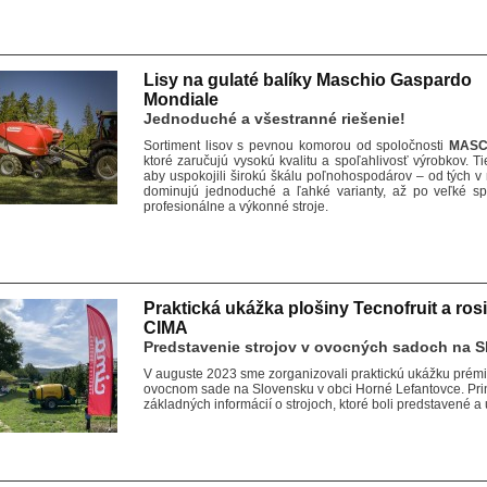
Lisy na gulaté balíky Maschio Gaspardo
Mondiale
Jednoduché a všestranné riešenie!
Sortiment lisov s pevnou komorou od spoločnosti
MASC
ktoré zaručujú vysokú kvalitu a spoľahlivosť výrobkov. T
aby uspokojili širokú škálu poľnohospodárov – od tých
dominujú jednoduché a ľahké varianty, až po veľké spo
profesionálne a výkonné stroje.
Praktická ukážka plošiny Tecnofruit a ros
CIMA
Predstavenie strojov v ovocných sadoch na 
V auguste 2023 sme zorganizovali praktickú ukážku prémi
ovocnom sade na Slovensku v obci Horné Lefantovce. Pri
základných informácií o strojoch, ktoré boli predstavené