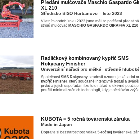
Předání mulčovače Maschio Gaspardo Gir
XL 210
Středisko BISO Hurbanovo – leto 2023
V letním období roku 2023 jsme měli to potěšení předat n
strojů mulčovač
MASCHIO GASPARDO GIRAFFA XL 210
Radličkový kombinovaný kypřič SMS
Rokycany Finisher
Univerzální nářadí pro mělké i středně hlubok
Společnost
SMS Rokycany
s radostí oznamuje zásadní nov
kypřič Finisher
, který současně intenzivně testují a uvádě
prvků a jejich uspořádání lze toto nářadí efektivně použít 
použití minimalizačních technologií, kdy je očekáván zvýše
KUBOTA = 5 ročná továrenská záruka
Made in Japan
Doprajte si bezstarostnosť vďaka
5-
ročnej
továrenskej zá